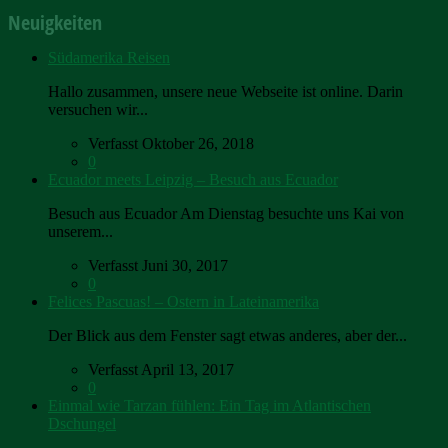
Neuigkeiten
Südamerika Reisen
Hallo zusammen, unsere neue Webseite ist online. Darin
versuchen wir...
Verfasst Oktober 26, 2018
0
Ecuador meets Leipzig – Besuch aus Ecuador
Besuch aus Ecuador Am Dienstag besuchte uns Kai von
unserem...
Verfasst Juni 30, 2017
0
Felices Pascuas! – Ostern in Lateinamerika
Der Blick aus dem Fenster sagt etwas anderes, aber der...
Verfasst April 13, 2017
0
Einmal wie Tarzan fühlen: Ein Tag im Atlantischen
Dschungel