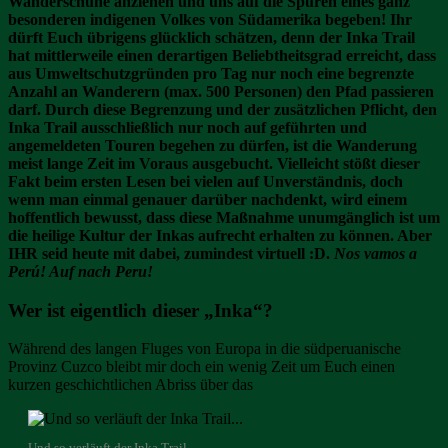
Wanderschuhe anziehen und uns auf die Spuren eines ganz
besonderen indigenen Volkes von Südamerika begeben! Ihr
dürft Euch übrigens glücklich schätzen, denn der Inka Trail
hat mittlerweile einen derartigen Beliebtheitsgrad erreicht, dass
aus Umweltschutzgründen pro Tag nur noch eine begrenzte
Anzahl an Wanderern (max. 500 Personen) den Pfad passieren
darf. Durch diese Begrenzung und der zusätzlichen Pflicht, den
Inka Trail ausschließlich nur noch auf geführten und
angemeldeten Touren begehen zu dürfen, ist die Wanderung
meist lange Zeit im Voraus ausgebucht. Vielleicht stößt dieser
Fakt beim ersten Lesen bei vielen auf Unverständnis, doch
wenn man einmal genauer darüber nachdenkt, wird einem
hoffentlich bewusst, dass diese Maßnahme unumgänglich ist um
die heilige Kultur der Inkas aufrecht erhalten zu können. Aber
IHR seid heute mit dabei, zumindest virtuell :D.
Nos vamos a
Perú! Auf nach Peru!
Wer ist eigentlich dieser „Inka“?
Während des langen Fluges von Europa in die südperuanische
Provinz Cuzco bleibt mir doch ein wenig Zeit um Euch einen
kurzen geschichtlichen Abriss über das