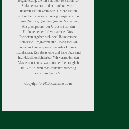
Begeisterung, die wir seit über 10 Jahren für
Südamerika empfinden, möchten wir in
unseren Reisen vermitteln. Unsere Reisen
verbinden die Vorteile einer gut organisierten
Reise (Service, Qualitätsgarantie, Sicherheit,
Ansprechpartner vor Ort usw.) mit den
Freiheiten einer Individualreise. Diese
Freiheiten ergeben sich, weil Reisetermine,
Reiseziele, Programme und Hotels frei von
unseren Kunden gewählt werden können.
Rundreisen, Reisebausteine und freie Tage sind
individuell kombinierbar. Wir vermeiden den
Massentourismus, wann immer dies möglich
ist. Nur so kann man Südamerika richtig
erleben und genießen.
Copyright © 2016 Reallatino Tours