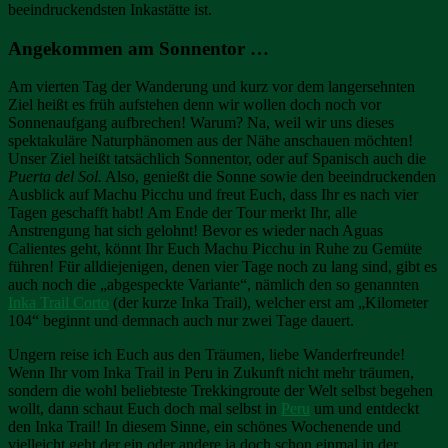
beeindruckendsten Inkastätte ist.
Angekommen am Sonnentor …
Am vierten Tag der Wanderung und kurz vor dem langersehnten
Ziel heißt es früh aufstehen denn wir wollen doch noch vor
Sonnenaufgang aufbrechen! Warum? Na, weil wir uns dieses
spektakuläre Naturphänomen aus der Nähe anschauen möchten!
Unser Ziel heißt tatsächlich Sonnentor, oder auf Spanisch auch die
Puerta del Sol.
Also, genießt die Sonne sowie den beeindruckenden
Ausblick auf Machu Picchu und freut Euch, dass Ihr es nach vier
Tagen geschafft habt! Am Ende der Tour merkt Ihr, alle
Anstrengung hat sich gelohnt! Bevor es wieder nach Aguas
Calientes geht, könnt Ihr Euch Machu Picchu in Ruhe zu Gemüte
führen! Für alldiejenigen, denen vier Tage noch zu lang sind, gibt es
auch noch die „abgespeckte Variante“, nämlich den so genannten
Inka Trail Corto
(der kurze Inka Trail), welcher erst am „Kilometer
104“ beginnt und demnach auch nur zwei Tage dauert.
Ungern reise ich Euch aus den Träumen, liebe Wanderfreunde!
Wenn Ihr vom Inka Trail in Peru in Zukunft nicht mehr träumen,
sondern die wohl beliebteste Trekkingroute der Welt selbst begehen
wollt, dann schaut Euch doch mal selbst in
Peru
um und entdeckt
den Inka Trail! In diesem Sinne, ein schönes Wochenende und
vielleicht geht der ein oder andere ja doch schon einmal in der