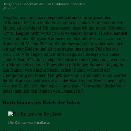
Hängebrücke oberhalb des Rio Urrubamba nahe dem
„Km 82“
Angekommen in Cuzco begeben wir uns zum sogenannten
„Kilometer 82“, um in die Fußstapfen der Inkas zu treten und deren
Spuren zu verfolgen! Ich muss sagen, dass ich mir unter „Kilometer
82“ zu Beginn nicht wirklich viel vorstellen konnte. Hierbei handelt
es sich um den 82igsten Kilometer der Bahnlinie von Cuzco in die
Ruinenstadt Machu Picchu. Bis hierher und nicht weiter gelangen
wir auf vier Rädern und ab jetzt tragen uns unsere Füße bis ans
Ziel…;D. Vier Tage sind wir unterwegs, nachts legen wir unser
„müdes Haupt“ in kuschelige Schlafsäcke und freuen uns, wenn wir
am Morgen des vierten Tages einen prächtigen Sonnenaufgang in
den Ruinen von Machu Picchu sehen! Schon während der
Überquerung der hohen Hängebrücke am Urrubamba Fluss werdet
Ihr die Kamera nicht wieder aus der Hand legen! Bereits heute gibt
es einen Einblick in eine typisch angelegte Terrassenlandschaft der
Inkas, nämlich den Ruinen von „Patallacta“.
Hoch hinaus ins Reich der Inkas!
Die Ruinen von Patallacta