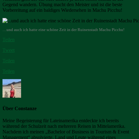
Gegend wandern. Übung macht den Meister und ist die beste
Vorbereitung auf ein baldiges Wiedersehen in Machu Picchu!
…und auch ich hatte eine schöne Zeit in der Ruinenstadt Machu Picchu!
Teilen
Tweet
Teilen
Teilen
Über Constanze
Meine Begeisterung für Lateinamerika entdeckte ich bereits
während der Schulzeit nach mehreren Reisen in Mittelamerika.
Nachdem ich meinen „Bachelor of Business in Tourism & Event
Management“ absolvierte, Land und Leute während eines