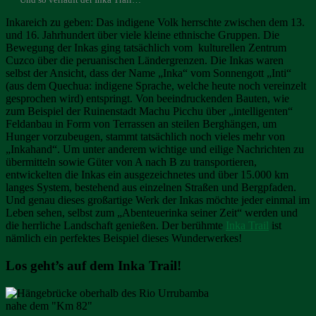
Und so verläuft der Inka Trail…
Inkareich zu geben: Das indigene Volk herrschte zwischen dem 13.
und 16. Jahrhundert über viele kleine ethnische Gruppen. Die
Bewegung der Inkas ging tatsächlich vom kulturellen Zentrum
Cuzco über die peruanischen Ländergrenzen. Die Inkas waren
selbst der Ansicht, dass der Name „Inka“ vom Sonnengott „Inti“
(aus dem Quechua: indigene Sprache, welche heute noch vereinzelt
gesprochen wird) entspringt. Von beeindruckenden Bauten, wie
zum Beispiel der Ruinenstadt Machu Picchu über „intelligenten“
Feldanbau in Form von Terrassen an steilen Berghängen, um
Hunger vorzubeugen, stammt tatsächlich noch vieles mehr von
„Inkahand“. Um unter anderem wichtige und eilige Nachrichten zu
übermitteln sowie Güter von A nach B zu transportieren,
entwickelten die Inkas ein ausgezeichnetes und über 15.000 km
langes System, bestehend aus einzelnen Straßen und Bergpfaden.
Und genau dieses großartige Werk der Inkas möchte jeder einmal im
Leben sehen, selbst zum „Abenteuerinka seiner Zeit“ werden und
die herrliche Landschaft genießen. Der berühmte
Inka Trail
ist
nämlich ein perfektes Beispiel dieses Wunderwerkes!
Los geht’s auf dem Inka Trail!