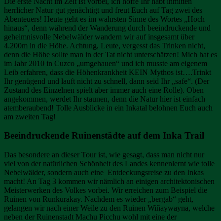
Die erste Nacht im Zelt ist vorbei, ich hoffe Ihr habt inmitten
herrlicher Natur gut genächtigt und freut Euch auf Tag zwei des
Abenteuers! Heute geht es im wahrsten Sinne des Wortes „Hoch
hinaus“, denn während der Wanderung durch beeindruckende und
geheimnisvolle Nebelwälder wandern wir auf insgesamt über
4.200m in die Höhe. Achtung, Leute, vergesst das Trinken nicht,
denn die Höhe sollte man in der Tat nicht unterschätzen! Mich hat es
im Jahr 2010 in Cuzco „umgehauen“ und ich musste am eigenem
Leib erfahren, dass die Höhenkrankheit KEIN Mythos ist….Trinkt
Ihr genügend und lauft nicht zu schnell, dann seid Ihr „safe“. (Der
Zustand des Einzelnen spielt aber immer auch eine Rolle). Oben
angekommen, werdet Ihr staunen, denn die Natur hier ist einfach
atemberaubend! Tolle Ausblicke in ein Inkatal belohnen Euch auch
am zweiten Tag!
Beeindruckende Ruinenstädte auf dem Inka Trail
Das besondere an dieser Tour ist, wie gesagt, dass man nicht nur
viel von der natürlichen Schönheit des Landes kennenlernt wie tolle
Nebelwälder, sondern auch eine Entdeckungsreise zu den Inkas
macht! An Tag 3 kommen wir nämlich an einigen architektonischen
Meisterwerken des Volkes vorbei. Wir erreichen zum Beispiel die
Ruinen von Runkurakay. Nachdem es wieder „bergab“ geht,
gelangen wir nach einer Weile zu den Ruinen Wiñaywayna, welche
neben der Ruinenstadt Machu Picchu wohl mit eine der