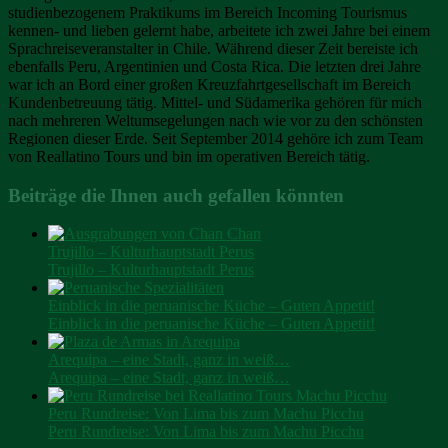
studienbezogenem Praktikums im Bereich Incoming Tourismus
kennen- und lieben gelernt habe, arbeitete ich zwei Jahre bei einem
Sprachreiseveranstalter in Chile. Während dieser Zeit bereiste ich
ebenfalls Peru, Argentinien und Costa Rica. Die letzten drei Jahre
war ich an Bord einer großen Kreuzfahrtgesellschaft im Bereich
Kundenbetreuung tätig. Mittel- und Südamerika gehören für mich
nach mehreren Weltumsegelungen nach wie vor zu den schönsten
Regionen dieser Erde. Seit September 2014 gehöre ich zum Team
von Reallatino Tours und bin im operativen Bereich tätig.
Beiträge die Ihnen auch gefallen könnten
Trujillo – Kulturhauptstadt Perus
Trujillo – Kulturhauptstadt Perus
Einblick in die peruanische Küche – Guten Appetit!
Einblick in die peruanische Küche – Guten Appetit!
Arequipa – eine Stadt, ganz in weiß…
Arequipa – eine Stadt, ganz in weiß…
Peru Rundreise: Von Lima bis zum Machu Picchu
Peru Rundreise: Von Lima bis zum Machu Picchu